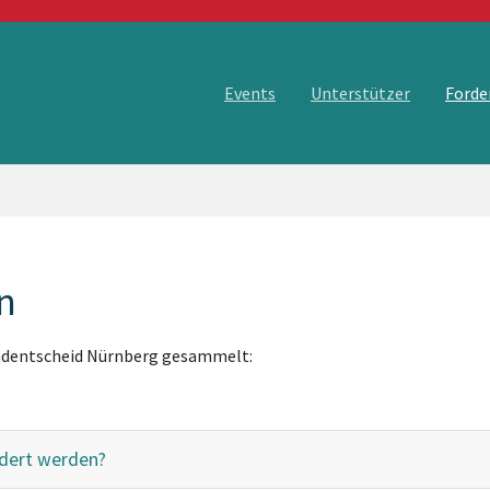
Events
Unterstützer
Forde
n
Radentscheid Nürnberg gesammelt:
rdert werden?